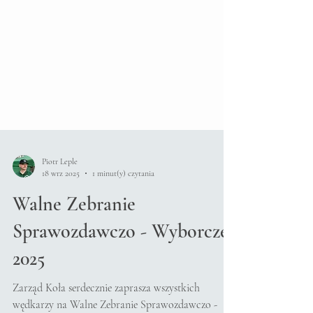
Piotr Leple
18 wrz 2025
1 minut(y) czytania
Walne Zebranie
Sprawozdawczo - Wyborcze
2025