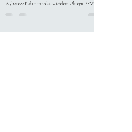
Zarząd Koła serdecznie zaprasza wszystkich
wędkarzy na Walne Zebranie Sprawozdawczo -
Wyborcze Koła z przedstawicielem Okręgu PZW,
które odbędzie się w dniu 18 Października 2025
roku (sobota) w Stelmet S.A. przy ulicy
Gorzowskiej 20 – Salka konferencyjna. Początek
spotkania o godz. 9:00