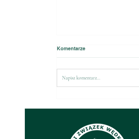
Komentarze
Napisz komentarz...
Sprzedaż znaczków PZW na
2026 r.