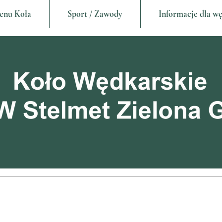
enu Koła
Sport / Zawody
Informacje dla w