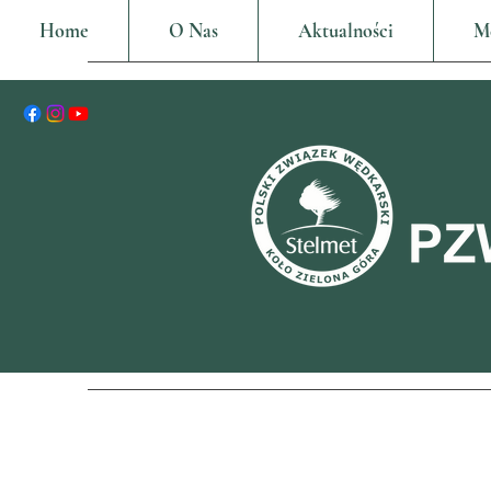
Home
O Nas
Aktualności
M