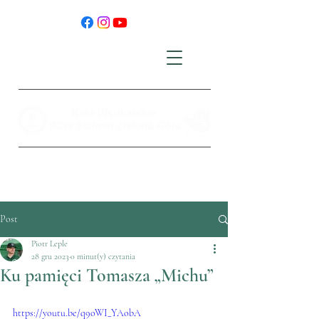
Post
Piotr Leple
28 gru 2023
0 minut(y) czytania
Ku pamięci Tomasza „Michu”
https://youtu.be/q9oWI_YAobA