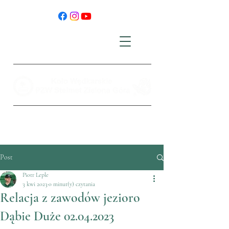
Post
Piotr Leple
3 kwi 2023
0 minut(y) czytania
Relacja z zawodów jezioro
Dąbie Duże 02.04.2023