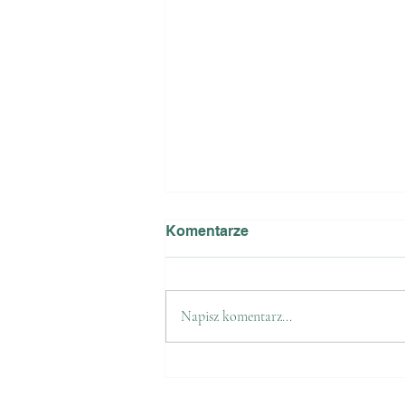
Komentarze
Napisz komentarz...
Relacja z zawodów
Glinianka Szprotawa