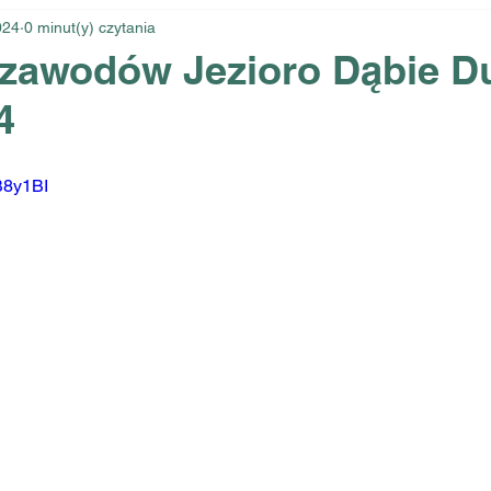
024
0 minut(y) czytania
 zawodów Jezioro Dąbie D
4
B8y1BI