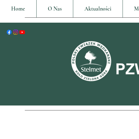
Home
O Nas
Aktualności
M