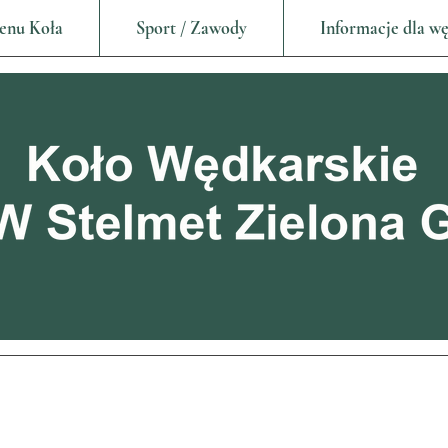
enu Koła
Sport / Zawody
Informacje dla w