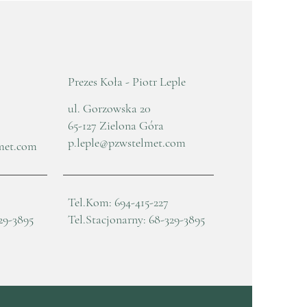
sza 25.04.2026
Prezes Koła - Piotr Leple
ul. Gorzowska 20
65-127 Zielona Góra
p.leple@pzwstelmet.com
met.com
Tel.Kom: 694-415-227
29-3895
Tel.Stacjonarny: 68-329-3895