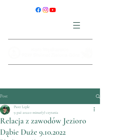
Post
Piotr Leple
9 paź 2022
0 minut(y) czytania
Relacja z zawodów Jezioro
Dąbie Duże 9.10.2022