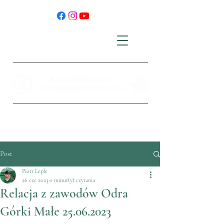
Post
Piotr Leple
26 cze 2023
0 minut(y) czytania
Relacja z zawodów Odra
Górki Małe 25.06.2023