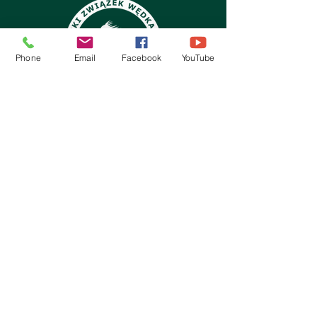
Phone
Email
Facebook
YouTube
Kontakt:
Koło PZW Stelmet
ul. Gorzowska 20
65-127 Zielona Góra