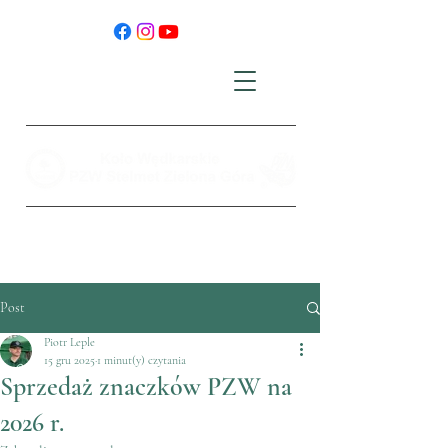
Post
Piotr Leple
15 gru 2025
1 minut(y) czytania
Sprzedaż znaczków PZW na
2026 r.