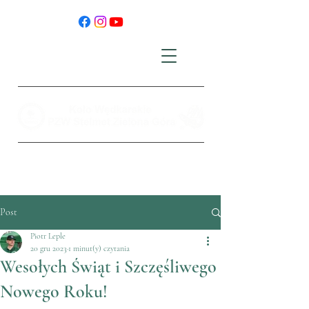
Post
Piotr Leple
20 gru 2023
1 minut(y) czytania
Wesołych Świąt i Szczęśliwego
Nowego Roku!