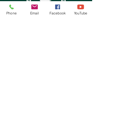
Phone
Email
Facebook
YouTube
Kontakt:
Koło PZW Stelmet
ul. Gorzowska 20
65-127 Zielona Góra
pzwstelmet@pzwstelmet.com
Tel.Kom:
694-415-227