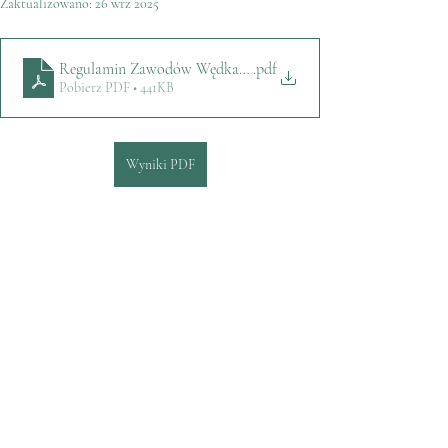
Zaktualizowano:
26 wrz 2025
Regulamin Zawodów Wędkarskich 2023
.pdf
Pobierz PDF • 441KB
Wyniki PDF