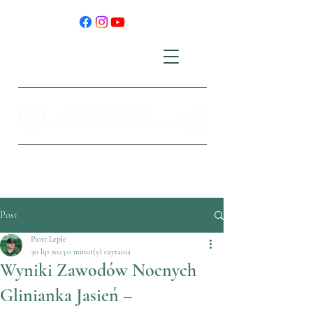
Post
Piotr Leple
30 lip 2023
0 minut(y) czytania
Wyniki Zawodów Nocnych
Glinianka Jasień –