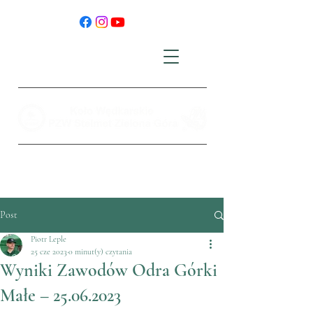
Post
Piotr Leple
25 cze 2023
0 minut(y) czytania
Wyniki Zawodów Odra Górki
Małe – 25.06.2023