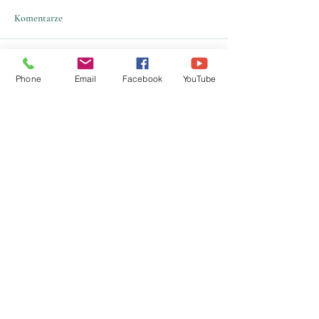
Komentarze
Napisz komentarz...
Phone
Email
Facebook
YouTube