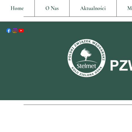
Home
O Nas
Aktualności
M