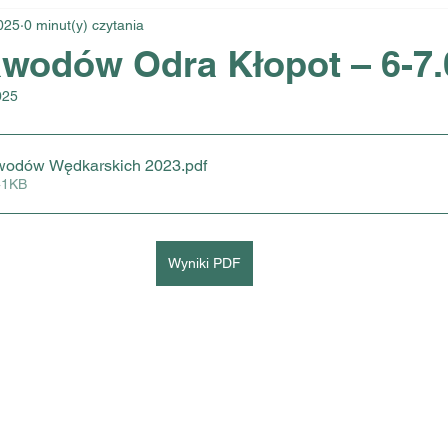
025
0 minut(y) czytania
awodów Odra Kłopot – 6-7.
025
wodów Wędkarskich 2023
.pdf
41KB
Wyniki PDF