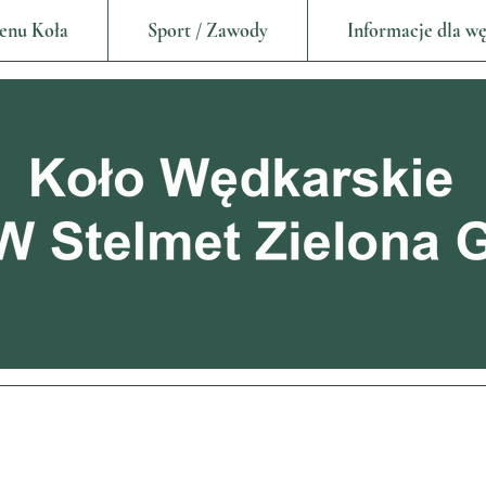
enu Koła
Sport / Zawody
Informacje dla w