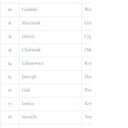
10
Gaziński
Wojciech
11
Marciniak
Grzegorz
12
Lewicz
Cyprian
13
Chabiniak
Oskar
14
Łabanowicz
Krzysztof
15
Jastrząb
Maciej
16
Gała
Piotr
17
Lewicz
Krzysztof
18
Sierocki
Tomasz