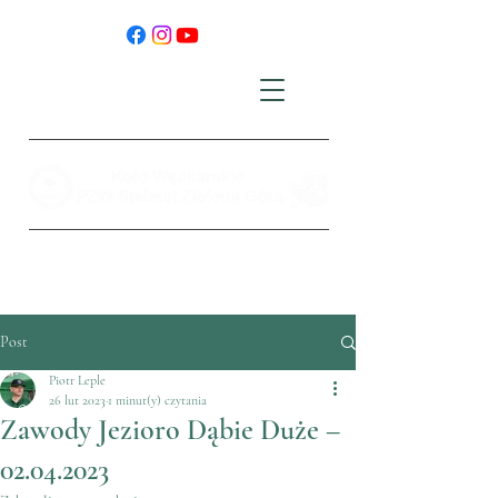
Post
Piotr Leple
26 lut 2023
1 minut(y) czytania
Zawody Jezioro Dąbie Duże –
02.04.2023