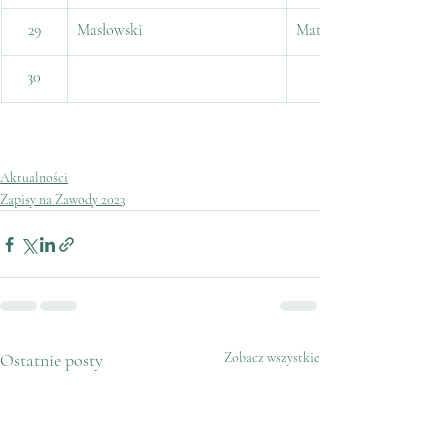
29
Masłowski
Mateusz
30
Aktualności
Zapisy na Zawody 2023
Ostatnie posty
Zobacz wszystkie