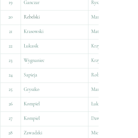
19
Ganczar
Ryszard
20
Rebelski
Marcin
21
Krasowski
Mateusz
22
Łukasik
Krzysztof
23
Wygnaniec
Krzysztof
24
Sapieja
Robert
25
Gryszko
Marcin
26
Kompiel
Łukasz
27
Kompiel
Dawid
28
Zawadzki
Michał