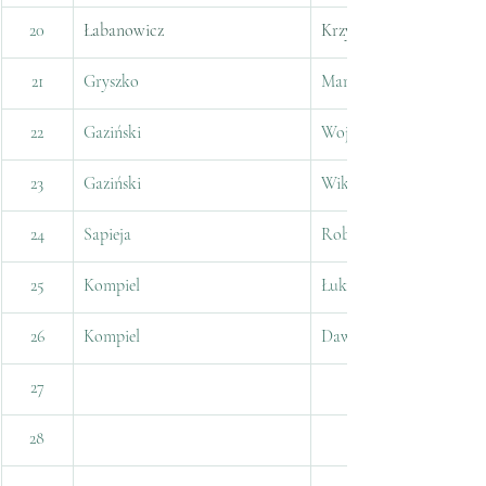
20
Łabanowicz
Krzysztof
21
Gryszko
Marcin
22
Gaziński
Wojciech
23
Gaziński
Wiktor
24
Sapieja
Robert
25
Kompiel
Łukasz
26
Kompiel
Dawid
27
28