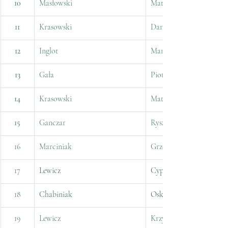
10
Masłowski
Mateusz
11
Krasowski
Dariusz
12
Inglot
Marcel
13
Gała
Piotr
14
Krasowski
Mateusz
15
Ganczar
Ryszard
16
Marciniak
Grzegorz
17
Lewicz
Cyprian
18
Chabiniak
Oskar
19
Lewicz
Krzysztof