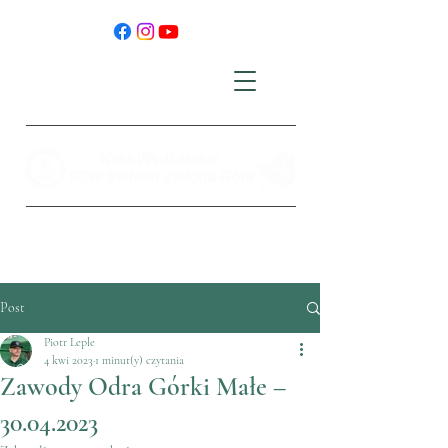
Post
Piotr Leple
4 kwi 2023
1 minut(y) czytania
Zawody Odra Górki Małe –
30.04.2023