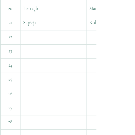
20
Jastrząb
Maciej
21
Sapieja
Robert
22
23
24
25
26
27
28