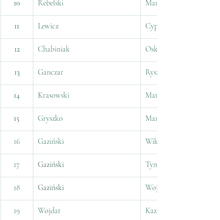
10
Rebelski
Marcin
11
Lewicz
Cyprian
12
Chabiniak
Oskar
13
Ganczar
Ryszard
14
Krasowski
Mateusz
15
Gryszko
Marcin
16
Gaziński
Wiktor
17
Gaziński
Tymoteusz
18
Gaziński
Wojciech
19
Wojdat
Kazimierz