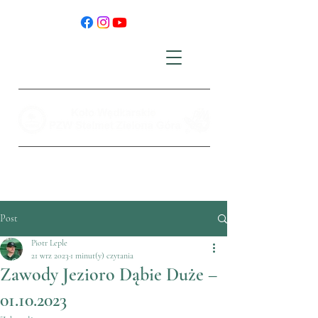
Post
Piotr Leple
21 wrz 2023
1 minut(y) czytania
Zawody Jezioro Dąbie Duże –
01.10.2023