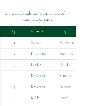
Lista osób zgłoszonych na zawody - 
stan na 20.03.2025
Lp.
Nazwisko
Imię
1
Sadecki
Waldemar
2
Krasowski
Sławomir
3
Lewicz
Cyprian
4
Krasowski
Mateusz
5
Krasowski
Dariusz
6
Kulik
Paweł