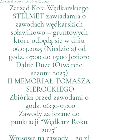
Zaktualizowano:
26 wrz 2025
Zarząd Koła Wędkarskiego 
STELMET zawiadamia o 
zawodach wędkarskich 
spławikowo – gruntowych 
które odbędą się w dniu 
06.04.2025 (Niedziela) od 
godz. 07:00 do 15:00 Jezioro 
Dąbie Duże (Otwarcie 
sezonu 2025).
II MEMORIAŁ TOMASZA 
SIEROCKIEGO
Zbiórka przed zawodami o 
godz. 06:30-07:00
Zawody zaliczane do 
punktacji “Wędkarz Roku 
2025″ 
Wpisowe na zawody – 20 zł 