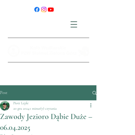
Post
Piotr Leple
20 gru 2024
1 minut(y) czytania
Zawody Jezioro Dąbie Duże –
06.04.2025