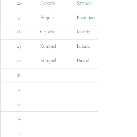
26
Derczyk
Szymon
27
Wojdat
Kazimierz
28
Gryszko
Marcin
29
Kompiel
Łukasz
30
Kompiel
Dawid
31
32
33
34
35