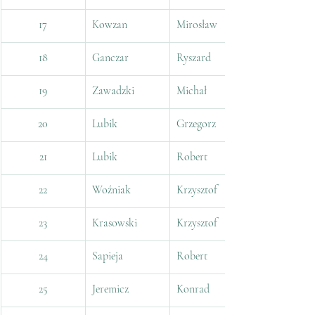
17
Kowzan
Mirosław
18
Ganczar
Ryszard
19
Zawadzki
Michał
20
Lubik
Grzegorz
21
Lubik
Robert
22
Woźniak
Krzysztof
23
Krasowski
Krzysztof
24
Sapieja
Robert
25
Jeremicz
Konrad