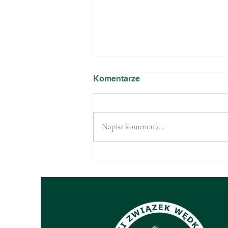
Komentarze
Napisz komentarz...
Zawody Jezioro Dąbie Duże
– 01.10.2023