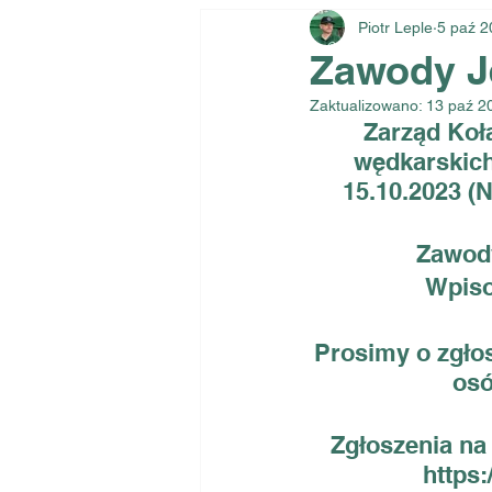
Piotr Leple
5 paź 2
Zawody Je
Zaktualizowano:
13 paź 2
Zarząd Koł
wędkarskich
15.10.2023 (N
Zawody
Wpiso
Prosimy o zgłos
osó
Zgłoszenia na 
https