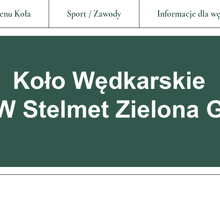
enu Koła
Sport / Zawody
Informacje dla w