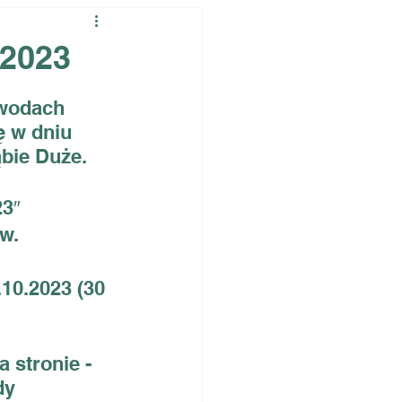
.2023
wodach 
 w dniu 
ąbie Duże.
3″ 
w.
10.2023 (30 
 stronie - 
dy