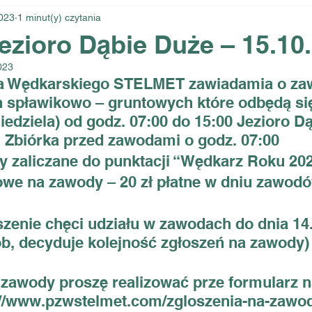
023
1 minut(y) czytania
zioro Dąbie Duże – 15.10
023
a Wędkarskiego STELMET zawiadamia o za
 spławikowo – gruntowych które odbędą się
iedziela) od godz. 07:00 do 15:00 Jezioro D
Zbiórka przed zawodami o godz. 07:00
 zaliczane do punktacji “Wędkarz Roku 202
we na zawody – 20 zł płatne w dniu zawodó
zenie chęci udziału w zawodach do dnia 14.
b, decyduje kolejność zgłoszeń na zawody)
zawody proszę realizować prze formularz na
://www.pzwstelmet.com/zgloszenia-na-zawo