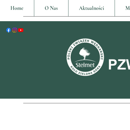
Home
O Nas
Aktualności
M