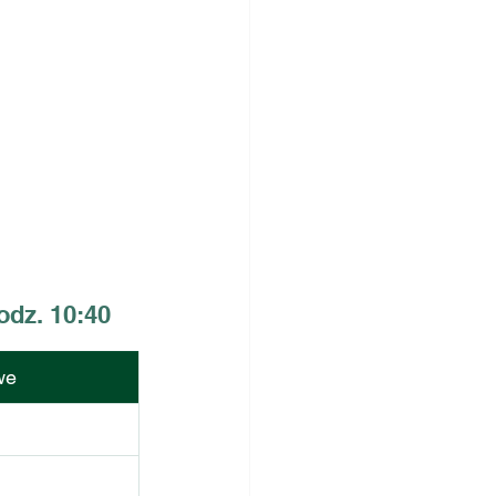
odz. 10:40
we