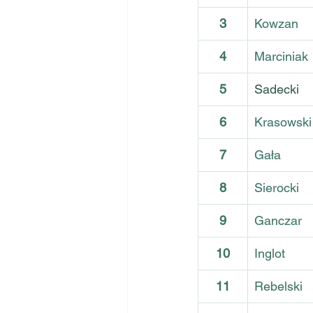
3
Kowzan
4
Marciniak
5
Sadecki
6
Krasowski
7
Gała
8
Sierocki
9
Ganczar
10
Inglot
11
Rebelski