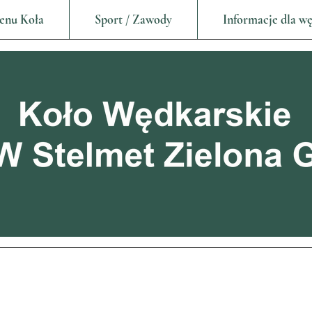
enu Koła
Sport / Zawody
Informacje dla w