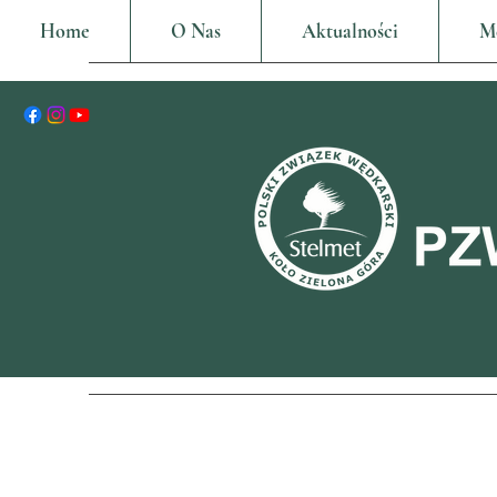
Home
O Nas
Aktualności
M