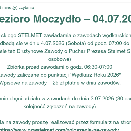
2 minut(y) czytania
zioro Moczydło – 04.07.2
rskiego STELMET zawiadamia o zawodach wędkarskich
dbędą się w dniu 4.07.2026 (Sobota) od godz. 07:00 do 
się też Drużynowe Zawody o Puchar Prezesa Stelmet S.
osobowe)
Zbiórka przed zawodami o godz. 06:30-07:00
awody zaliczane do punktacji “Wędkarz Roku 2026″ 
Wpisowe na zawody – 25 zł płatne w dniu zawodów.
nie chęci udziału w zawodach do dnia 3.07.2026 (30 os
kolejność zgłoszeń na zawody)
a na zawody proszę realizować przez formularz na stron
https://www.pzwstelmet.com/zgloszenia-na-zawody