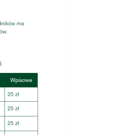
dników ma 
ków.
6
Wpisowe
25 zł
25 zł
25 zł