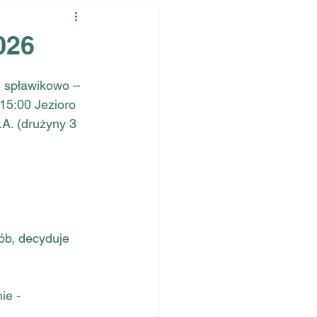
026
 spławikowo – 
15:00 Jezioro 
A. (drużyny 3 
ób, decyduje 
ie - 