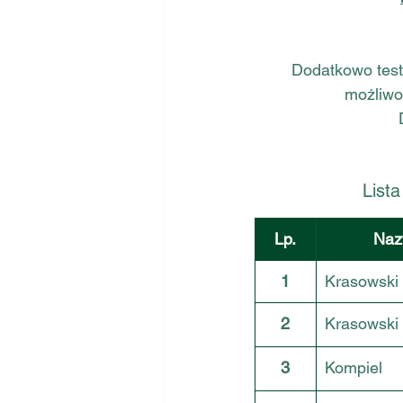
Dodatkowo test
możliwo
List
Lp.
Naz
1
Krasowski
2
Krasowski
3
Kompiel