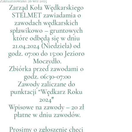
Zaktualizowano:
26 wrz 2025
Zarząd Koła Wędkarskiego 
STELMET zawiadamia o 
zawodach wędkarskich 
spławikowo – gruntowych 
które odbędą się w dniu 
21.04.2024 (Niedziela) od 
godz. 07:00 do 15:00 Jezioro 
Moczydło.
Zbiórka przed zawodami o 
godz. 06:30-07:00
Zawody zaliczane do 
punktacji “Wędkarz Roku 
2024″ 
Wpisowe na zawody – 20 zł 
płatne w dniu zawodów.
Prosimy o zgłoszenie chęci 