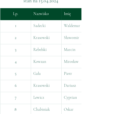
stan na 15.04.2024
Lp.
Nazwisko
Imię
1
Sadecki
Waldemar
2
Krasowski
Sławomir
3
Rebelski
Marcin
4
Kowzan
Mirosław
5
Gała
Piotr
6
Krasowski
Dariusz
7
Lewicz
Cyprian
8
Chabiniak
Oskar