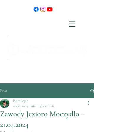
Post
Piotr Leple
9 kwi 2024
1 minut(y) czytania
Zawody Jezioro Moczydło –
21.04.2024