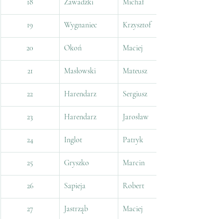
18
Zawadzki
Michał
19
Wygnaniec
Krzysztof
20
Okoń
Maciej
21
Masłowski
Mateusz
22
Harendarz
Sergiusz
23
Harendarz
Jarosław
24
Inglot
Patryk
25
Gryszko
Marcin
26
Sapieja
Robert
27
Jastrząb
Maciej