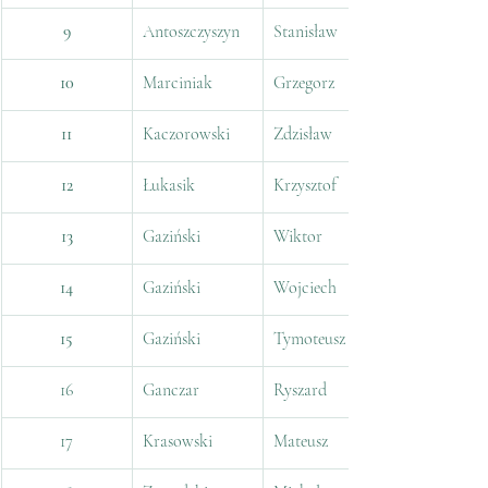
9
Antoszczyszyn
Stanisław
10
Marciniak
Grzegorz
11
Kaczorowski
Zdzisław
12
Łukasik
Krzysztof
13
Gaziński
Wiktor
14
Gaziński
Wojciech
15
Gaziński
Tymoteusz
16
Ganczar
Ryszard
17
Krasowski
Mateusz