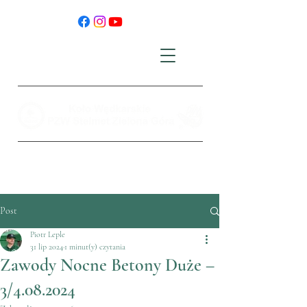
Post
Piotr Leple
31 lip 2024
1 minut(y) czytania
Zawody Nocne Betony Duże –
3/4.08.2024