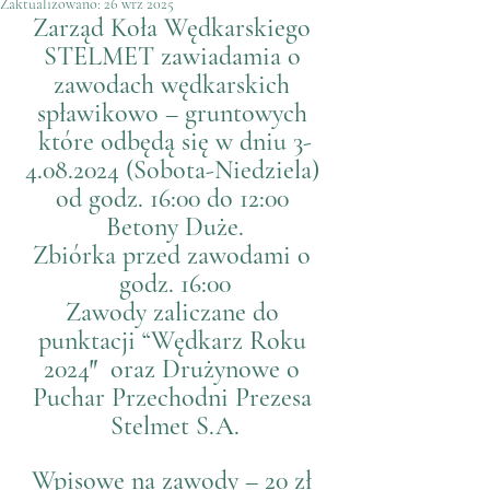
Zaktualizowano:
26 wrz 2025
Zarząd Koła Wędkarskiego 
STELMET zawiadamia o 
zawodach wędkarskich 
spławikowo – gruntowych 
które odbędą się w dniu 3-
4.08.2024 (Sobota-Niedziela) 
od godz. 16:00 do 12:00 
Betony Duże.
Zbiórka przed zawodami o 
godz. 16:00
Zawody zaliczane do 
punktacji “Wędkarz Roku 
2024″  oraz Drużynowe o 
Puchar Przechodni Prezesa 
Stelmet S.A.
Wpisowe na zawody – 20 zł 