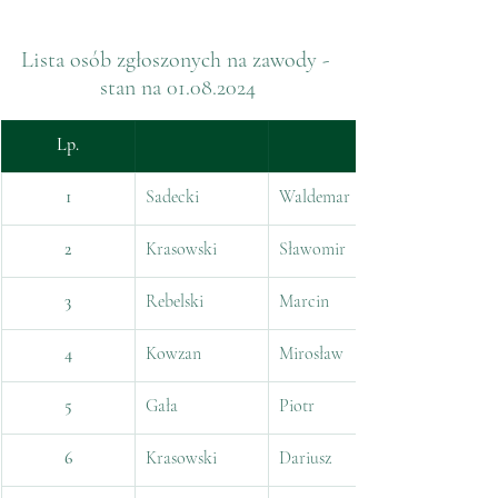
Lista osób zgłoszonych na zawody - 
stan na 01.08.2024
Lp.
1
Sadecki
Waldemar
2
Krasowski
Sławomir
3
Rebelski
Marcin
4
Kowzan
Mirosław
5
Gała
Piotr
6
Krasowski
Dariusz