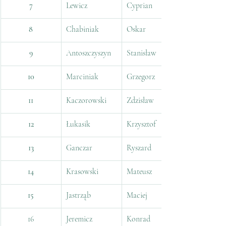
7
Lewicz
Cyprian
8
Chabiniak
Oskar
9
Antoszczyszyn
Stanisław
10
Marciniak
Grzegorz
11
Kaczorowski
Zdzisław
12
Łukasik
Krzysztof
13
Ganczar
Ryszard
14
Krasowski
Mateusz
15
Jastrząb
Maciej
16
Jeremicz
Konrad