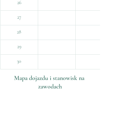
26
27
28
29
30
Mapa dojazdu i stanowisk na 
zawodach