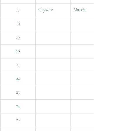
17
Gryszko
Marcin
18
19
20
21
22
23
24
25