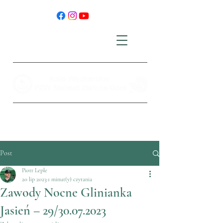
Post
Piotr Leple
20 lip 2023
1 minut(y) czytania
Zawody Nocne Glinianka
Jasień – 29/30.07.2023