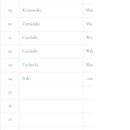
19
Krasowski
Mateusz
20
Zawadzki
Michał
21
Gaziński
Wojciech
22
Gaziński
Wiktor
23
Cichecki
Marcin
24
Irski
Andrzej
25
26
27