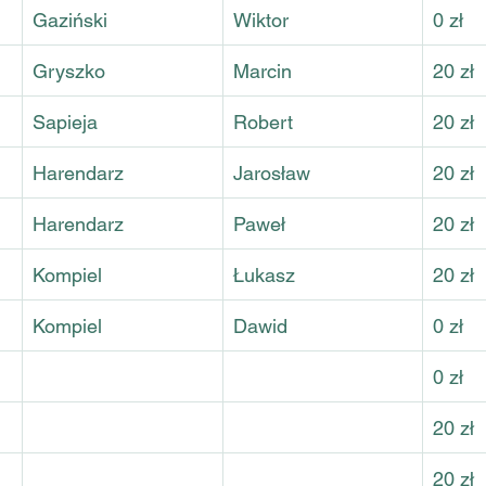
Gaziński
Wiktor
0 zł
Gryszko
Marcin
20 zł
Sapieja
Robert
20 zł
Harendarz
Jarosław
20 zł
Harendarz
Paweł
20 zł
Kompiel
Łukasz
20 zł
Kompiel
Dawid
0 zł
0 zł
20 zł
20 zł