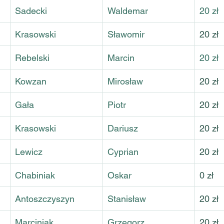
Sadecki
Waldemar
20 zł
Krasowski
Sławomir
20 zł
Rebelski
Marcin
20 zł
Kowzan
Mirosław
20 zł
Gała
Piotr
20 zł
Krasowski
Dariusz
20 zł
Lewicz
Cyprian
20 zł
Chabiniak
Oskar
0 zł
Antoszczyszyn
Stanisław
20 zł
Marciniak
Grzegorz
20 zł