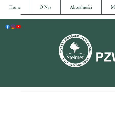
Home
O Nas
Aktualności
M