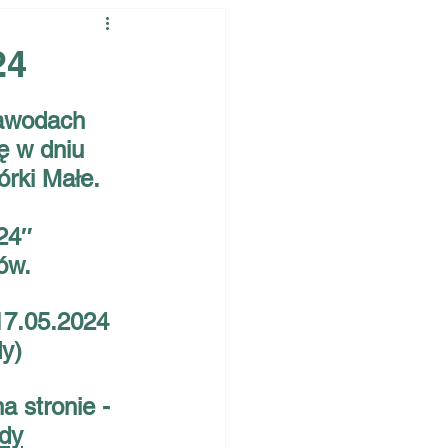
24
awodach 
ę w dniu 
órki Małe.
24″ 
ów.
17.05.2024 
y)
 stronie - 
dy