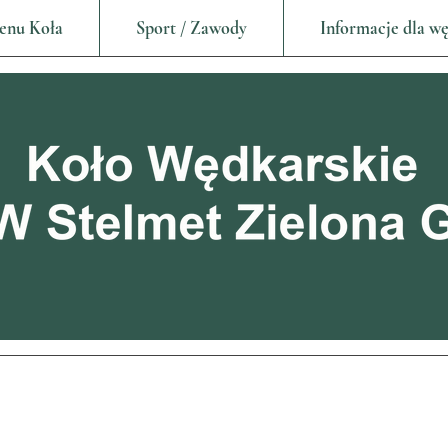
enu Koła
Sport / Zawody
Informacje dla w