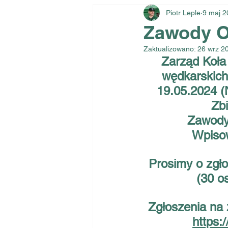
Piotr Leple
9 maj 2
Zawody Od
Zaktualizowano:
26 wrz 2
Zarząd Koł
wędkarskich
19.05.2024 (
Zb
Zawody 
Wpisow
Prosimy o zgło
(30 o
Zgłoszenia na 
https: