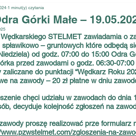
024
1 minut(y) czytania
ra Górki Małe – 19.05.20
025
a Wędkarskiego STELMET zawiadamia o z
 spławikowo – gruntowych które odbędą si
Niedziela) od godz. 07:00 do 15:00 Odra G
iórka przed zawodami o godz. 06:30-07:00
zaliczane do punktacji “Wędkarz Roku 20
e na zawody – 20 zł płatne w dniu zawod
szenie chęci udziału w zawodach do dnia 
sób, decyduje kolejność zgłoszeń na zawod
zawody proszę realizować prze formularz na
//www.pzwstelmet.com/zgloszenia-na-zawo