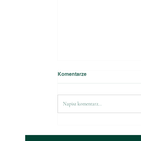
Komentarze
Napisz komentarz...
Zawody Jezioro Dąbie Duże
– 29.09.2024