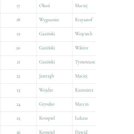
17
Okoń
Maciej
18
Wygnaniec
Krzysztof
19
Gaziński
Wojciech
20
Gaziński
Wiktor
21
Gaziński
Tymoteusz
22
Jastrząb
Maciej
23
Wojdat
Kazimierz
24
Gryszko
Marcin
25
Kompiel
Łukasz
26
Kompiel
Dawid