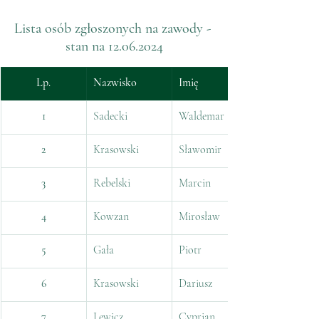
Lista osób zgłoszonych na zawody - 
stan na 12.06.2024
Lp.
Nazwisko
Imię
1
Sadecki
Waldemar
2
Krasowski
Sławomir
3
Rebelski
Marcin
4
Kowzan
Mirosław
5
Gała
Piotr
6
Krasowski
Dariusz
7
Lewicz
Cyprian