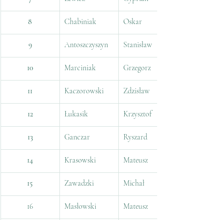
8
Chabiniak
Oskar
9
Antoszczyszyn
Stanisław
10
Marciniak
Grzegorz
11
Kaczorowski
Zdzisław
12
Łukasik
Krzysztof
13
Ganczar
Ryszard
14
Krasowski
Mateusz
15
Zawadzki
Michał
16
Masłowski
Mateusz