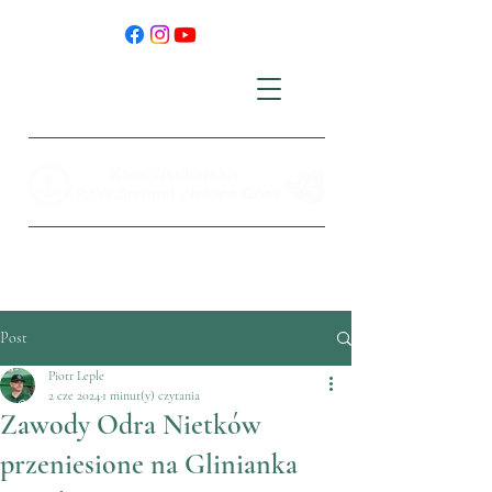
Post
Piotr Leple
2 cze 2024
1 minut(y) czytania
Zawody Odra Nietków
przeniesione na Glinianka