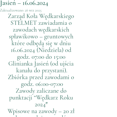
Jasień – 16.06.2024
Zaktualizowano:
26 wrz 2025
Zarząd Koła Wędkarskiego 
STELMET zawiadamia o 
zawodach wędkarskich 
spławikowo – gruntowych 
które odbędą się w dniu 
16.06.2024 (Niedziela) od 
godz. 07:00 do 15:00 
Glinianka Jasień (od ujścia 
kanału do przystani).
Zbiórka przed zawodami o 
godz. 06:00-07:00
Zawody zaliczane do 
punktacji “Wędkarz Roku 
2024″ 
Wpisowe na zawody – 20 zł 