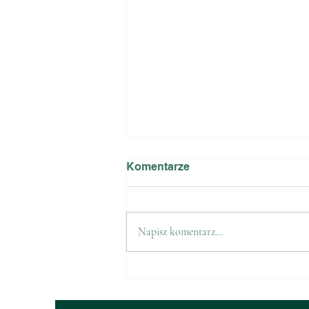
Komentarze
Napisz komentarz...
Sprzedaż znaczków PZW na
2026 r.