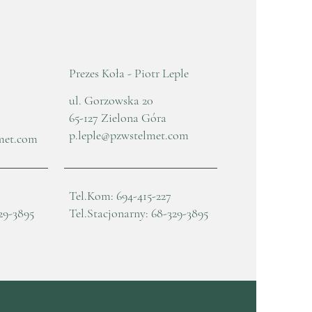
Prezes Koła - Piotr Leple
ul. Gorzowska 20
65-127 Zielona Góra
p.leple@pzwstelmet.com
met.com
Tel.Kom: 694-415-227
29-3895
Tel.Stacjonarny: 68-329-3895