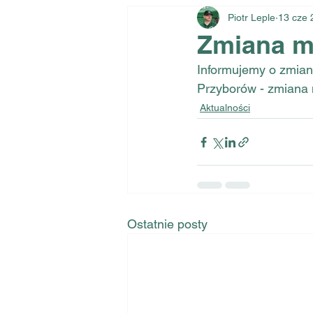
Piotr Leple
13 cze 
Zmiana m
Informujemy o zmian
Przyborów - zmiana 
Aktualności
Ostatnie posty