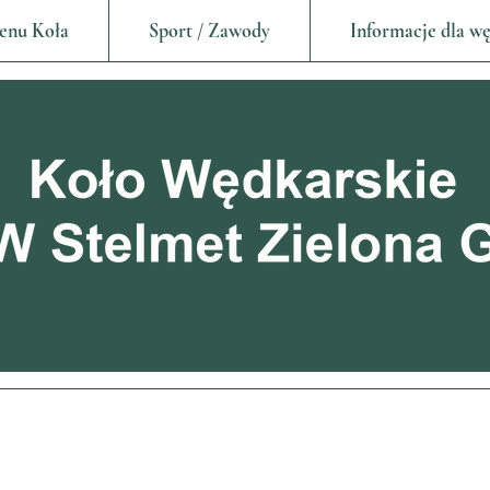
enu Koła
Sport / Zawody
Informacje dla w