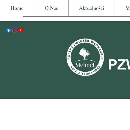
Home
O Nas
Aktualności
M