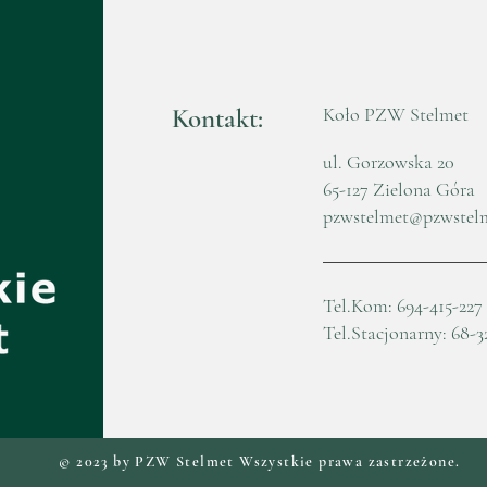
Kontakt:
Koło PZW Stelmet
ul. Gorzowska 20
65-127 Zielona Góra
pzwstelmet@pzwstel
Tel.Kom: 694-415-227
Tel.Stacjonarny: 68-3
© 2023 by PZW Stelmet Wszystkie prawa zastrzeżone.