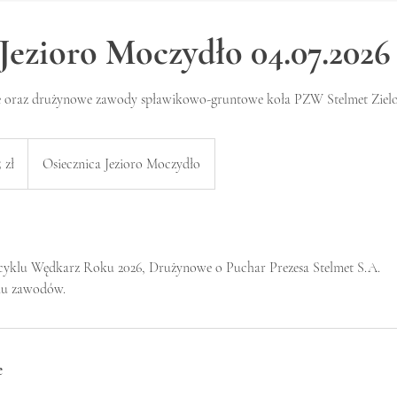
ezioro Moczydło 04.07.2026
e oraz drużynowe zawody spławikowo-gruntowe koła PZW Stelmet Ziel
ch
 zł
Osiecznica Jezioro Moczydło
ich
cyklu Wędkarz Roku 2026, Drużynowe o Puchar Prezesa Stelmet S.A.
iu zawodów.
e