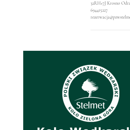
32RH+7J Krosno Odrz
694415227
rezerwacja@pzwstelm