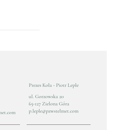
Prezes Koła - Piotr Leple
ul. Gorzowska 20
65-127 Zielona Góra
p.leple@pzwstelmet.com
met.com