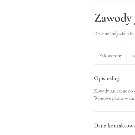
Zawody J
Dzienne Indywidualn
25
złoty
Zakończony
Z
25
polsk
a
k
o
Opis usługi
ń
Zawody zaliczane do 
c
Wpisowe płatne w dn
z
o
n
y
Dane kontaktow