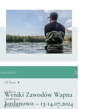
Aktualności
Aktualności
All Posts
All Posts
Wyniki Zawodów Wapna
Aktualności
Jordanowo – 13-14.07.2024
Wydarzenia-