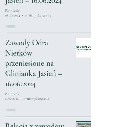
Jasień – 16.06.2024
Piotr Leple
16 cze 2024
0 minut(y) czytania
Zawody Odra
Nietków
przeniesione na
Glinianka Jasień –
16.06.2024
Piotr Leple
2 cze 2024
1 minut(y) czytania
Relacja z zawodów