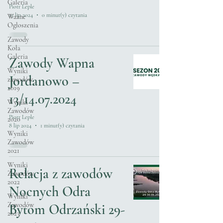
Galeria
Piotr Leple
15 lip 2024
0 minut(y) czytania
Ważne
Ogłoszenia
Zawody
Koła
Galeria
Zawody Wapna
Wyniki
Jordanowo –
zawodów
2019
13/14.07.2024
Wyniki
Zawodów
Piotr Leple
2020
8 lip 2024
1 minut(y) czytania
Wyniki
Zawodów
2021
Wyniki
Relacja z zawodów
Zawodów
2022
Nocnych Odra
Wyniki
Zawodów
Bytom Odrzański 29-
2023