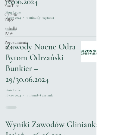
16.06.2024
Kanał
YouTube
Piotr Leple
Galeria
18 cze 2024
0 minut(y) czytania
Zdjęć
Składki
PZW
Porozumienia
Zawody Nocne Odra
PZW
Bytom Odrzański
Bunkier –
29/30.06.2024
Piotr Leple
18 cze 2024
1 minut(y) czytania
Wyniki Zawodów Glinianka