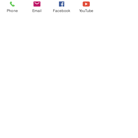
21 kwi 2024
0 minut(y) czytania
Phone
Email
Facebook
YouTube
Relacja z zawodów
Jezioro Dąbie Duże
07.04.2024
Piotr Leple
9 kwi 2024
0 minut(y) czytania
Zawody Jezioro
Moczydło –
21.04.2024
Piotr Leple