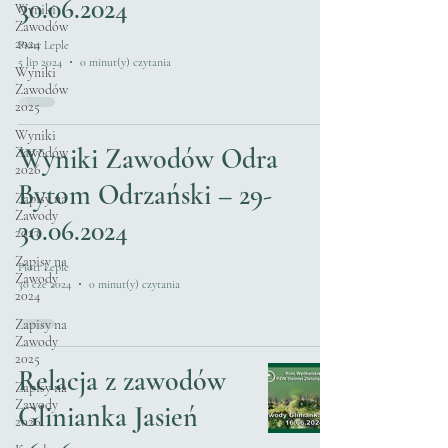
30.06.2024
Wyniki
Zawodów
2024
Piotr Leple
5 lip 2024
0 minut(y) czytania
Wyniki
Zawodów
2025
Wyniki
Wyniki Zawodów Odra
Zawodów
2026
Bytom Odrzański – 29-
Zapisy na
Zawody
30.06.2024
2023
Zapisy na
Piotr Leple
Zawody
30 cze 2024
0 minut(y) czytania
2024
Zapisy na
Zawody
2025
Relacja z zawodów
Zapisy na
Zawody
Glinianka Jasień
2026