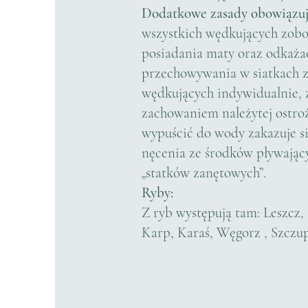
Dodatkowe zasady obowiązują
wszystkich wędkujących zobo
posiadania maty oraz odkażac
przechowywania w siatkach z
wędkujących indywidualnie, 
zachowaniem należytej ostro
wypuścić do wody zakazuje s
nęcenia ze środków pływając
„statków zanętowych”.
Ryby:
Z ryb występują tam: Leszcz,
Karp, Karaś, Węgorz , Szczu