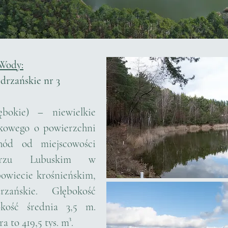
Wody:
rzańskie nr 3
ębokie) – niewielkie
akowego o powierzchni
hód od miejscowości
ierzu Lubuskim w
owiecie krośnieńskim,
ańskie. Głębokość
kość średnia 3,5 m.
 to 419,5 tys. m³.