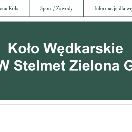
enu Koła
Sport / Zawody
Informacje dla w
Jezior