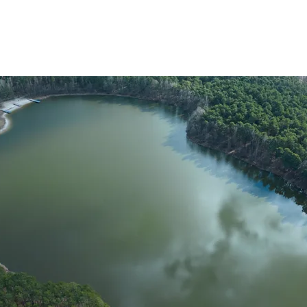
G
Koło PZW Kro