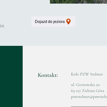
Dojazd do jeziora
in
Kontakt:
Koło PZW Stelmet
ul. Gorzowska 20
65-127 Zielona Góra
pzwstelmet@pzwstel