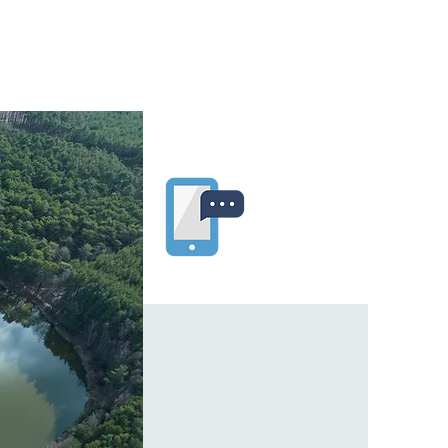
ospodarz
sno Odrzańskie nr 3