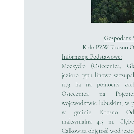
Gospodarz 
Koło PZW Krosno Od
Informacje Podstawowe:
Moczydło (Osiecznica, Gł
jezioro typu linowo-szczup
11,9 ha na północny zac
Osiecznica na Pojez
województwie lubuskim, w p
w gminie Krosno Odrz
maksymalna 4,5 m. Głębo
Całkowita objętość wód jeziora