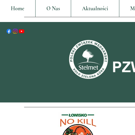
Home
O Nas
Aktualności
M