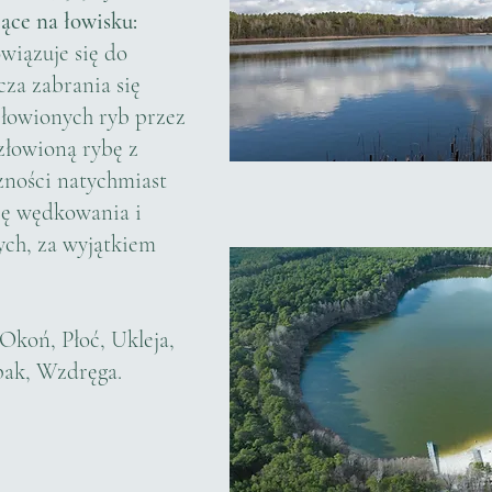
ce na łowisku:
wiązuje się do
za zabrania się
łowionych ryb przez
złowioną rybę z
żności natychmiast
ię wędkowania i
ych, za wyjątkiem
 Okoń, Płoć, Ukleja,
pak, Wzdręga.