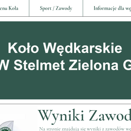
enu Koła
Sport / Zawody
Informacje dla w
Wyniki Zawo
Na stronie znajdują się wyniki z zawodów w