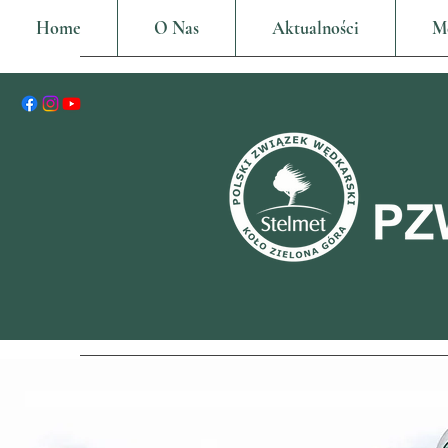
Home
O Nas
Aktualności
M