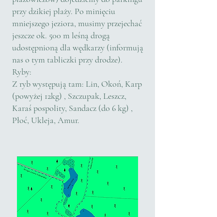
przy dzikiej plaży. Po minięciu
mniejszego jeziora, musimy przejechać
jeszcze ok. 500 m leśną drogą
udostępnioną dla wędkarzy (informują
nas o tym tabliczki przy drodze).
Ryby:
Z ryb występują tam: Lin, Okoń, Karp
(powyżej 12kg) , Szczupak, Leszcz,
Karaś pospolity, Sandacz (do 6 kg) ,
Płoć, Ukleja, Amur.