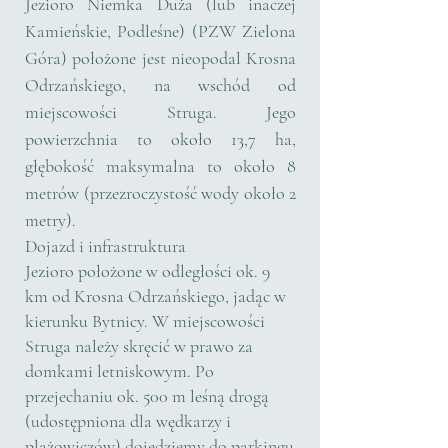
Jezioro Niemka Duża (lub inaczej
Kamieńskie, Podleśne) (PZW Zielona
Góra) położone jest nieopodal Krosna
Odrzańskiego, na wschód od
miejscowości Struga. Jego
powierzchnia to około 13,7 ha,
głębokość maksymalna to około 8
metrów (przezroczystość wody około 2
metry).
Dojazd i infrastruktura
Jezioro położone w odległości ok. 9
km od Krosna Odrzańskiego, jadąc w
kierunku Bytnicy. W miejscowości
Struga należy skręcić w prawo za
domkami letniskowym. Po
przejechaniu ok. 500 m leśną drogą
(udostępniona dla wędkarzy i
plażowiczów) dojedziemy do parkingu