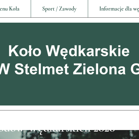
enu Koła
Sport / Zawody
Informacje dla w
odów Wędkarskich 2020