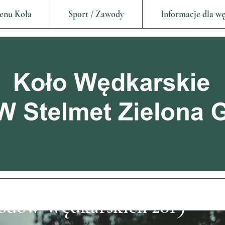
enu Koła
Sport / Zawody
Informacje dla w
odów Wędkarskich 2019