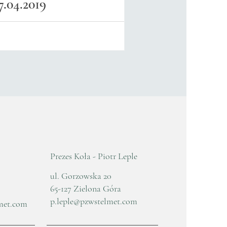
.04.2019
Prezes Koła - Piotr Leple
ul. Gorzowska 20
65-127 Zielona Góra
p.leple@pzwstelmet.com
met.com