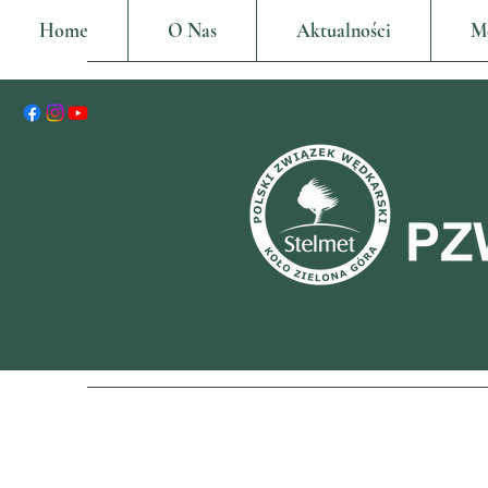
Home
O Nas
Aktualności
M