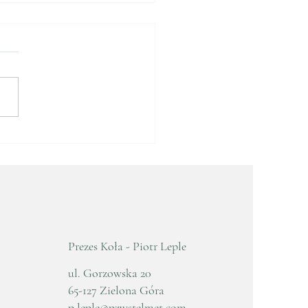
e Zebranie
awozdawczo - Wyborcze
5
Prezes Koła - Piotr Leple
ul. Gorzowska 20
65-127 Zielona Góra
p.leple@pzwstelmet.com