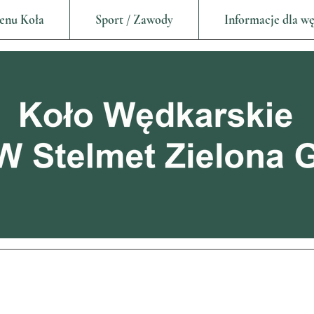
enu Koła
Sport / Zawody
Informacje dla w