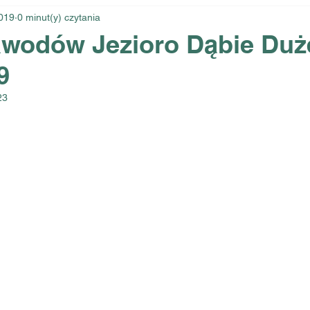
019
0 minut(y) czytania
awodów Jezioro Dąbie Duże
9
23