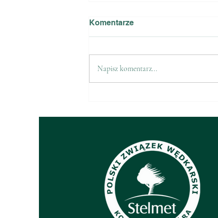
Komentarze
Napisz komentarz...
Sprzedaż znaczków PZW na
2026 r.