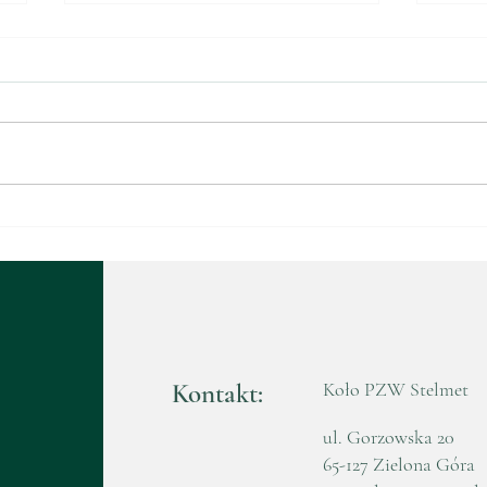
Walne Zebranie
Waln
Sprawozdawczo-Wyborcze
Spr
2025
202
Kontakt:
Koło PZW Stelmet
ul. Gorzowska 20
65-127 Zielona Góra