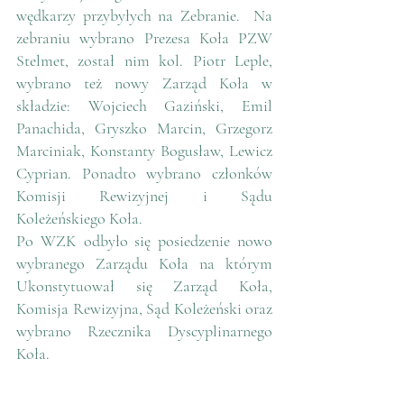
wędkarzy przybyłych na Zebranie.  Na 
zebraniu wybrano Prezesa Koła PZW 
Stelmet, został nim kol. Piotr Leple, 
wybrano też nowy Zarząd Koła w 
składzie: Wojciech Gaziński, Emil 
Panachida, Gryszko Marcin, Grzegorz 
Marciniak, Konstanty Bogusław, Lewicz 
Cyprian. Ponadto wybrano członków 
Komisji Rewizyjnej i Sądu 
Koleżeńskiego Koła.
Po WZK odbyło się posiedzenie nowo 
wybranego Zarządu Koła na którym 
Ukonstytuował się Zarząd Koła, 
Komisja Rewizyjna, Sąd Koleżeński oraz 
wybrano Rzecznika Dyscyplinarnego 
Koła.