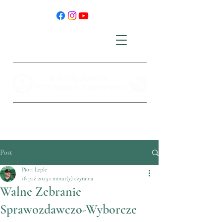
Post
Piotr Leple
18 paź 2025
1 minut(y) czytania
Walne Zebranie
Sprawozdawczo-Wyborcze