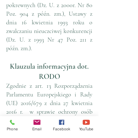
pokrewnych (Dz. U. z 2000r. Nr 80
Poz. 904 z późn. zm.), Ustawy z
dnia 16 kwietnia 1993 roku o
zwalczaniu nieuczciwej konkurencji
(Dz. U. z 1993 Nr 47 Poz. 211 z
późn. zm.).
Klauzula informacyjna dot.
RODO
Zgodnie z art. 13 Rozporządzenia
Parlamentu Europejskiego i Rady
(UE) 2016/679 z dnia 27 kwietnia
2016 r. w sprawie ochrony osób
fizycznych w związku z
przetwarzaniem danych osobowych
Phone
Email
Facebook
YouTube
i w sprawie swobodnego przepływu