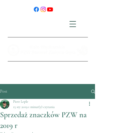
Post
Piotr Leple
15 sty 2019
1 minut(y) czytania
Sprzedaż znaczków PZW na
2019 r