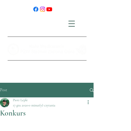
Post
Piotr Leple
17 gru 2020
0 minut(y) czytania
Konkurs