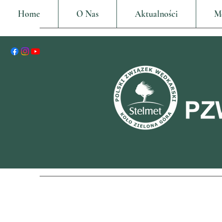
Home
O Nas
Aktualności
M