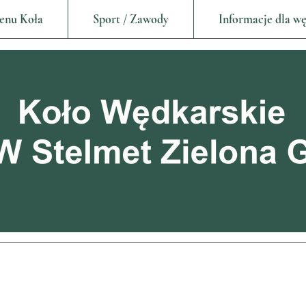
enu Koła
Sport / Zawody
Informacje dla w