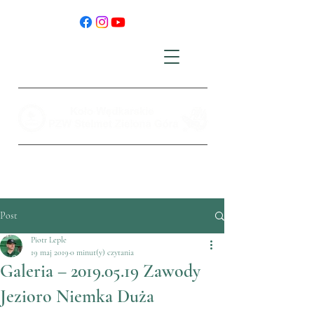
Post
Piotr Leple
19 maj 2019
0 minut(y) czytania
Galeria – 2019.05.19 Zawody
Jezioro Niemka Duża