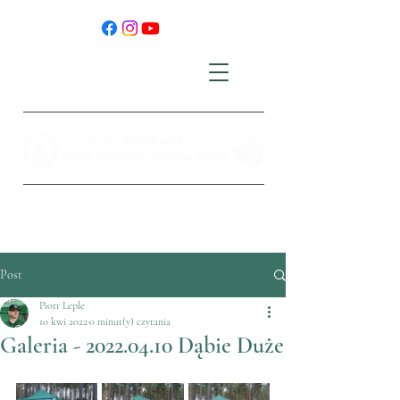
Post
Piotr Leple
10 kwi 2022
0 minut(y) czytania
Galeria - 2022.04.10 Dąbie Duże