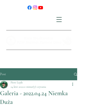
Post
Piotr Leple
24 kwi 2022
0 minut(y) czytania
Galeria - 2022.04.24 Niemka
Duża