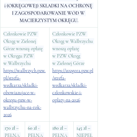
i (OKRĘGOWEJ) SKŁADKI NA OCHRONĘ 
I ZAGOSPODAROWANIE WÓD W 
MACIERZYSTYM OKRĘGU.
Członkowie PZW 
Członkowie PZW 
Okręg w Zielonej 
Okręg w Wałbrzychu 
Górze wnoszą opłatę 
wnoszą opłatę 
w Okręgu PZW 
w PZW Okręg 
w Wałbrzychu
w Zielonej Górze
https://walbrzych.pzw.
https://zozgora.pzw.pl
pl/strefa-
/strefa-
wedkarza/skladki-
wedkarza/skladki-
obowiazujace-w-
czlonkowskie-i-
okregu-pzw-w-
oplaty-na-2026
walbrzychu-na-rok-
2026
 170 zł
 –
60 zł
 - 
180 zł
 – 
145 zł
 – 
 PEŁNA 
PEŁNA 
PEŁNA 
NIEPEŁ