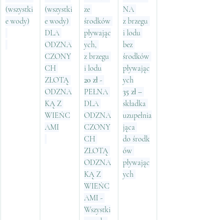
(wszystki
(wszystki
ze 
NA 
e wody)
e wody) 
środków 
z brzegu 
DLA 
pływając
i lodu 
ODZNA
ych, 
bez 
CZONY
z brzegu 
środków 
CH 
i lodu
pływając
ZŁOTĄ 
20 zł
 - 
ych
ODZNA
PEŁNA 
35 zł
 – 
KĄ Z 
DLA 
składka 
WIEŃC
ODZNA
uzupełnia
AMI
CZONY
jąca 
CH 
do środk
ZŁOTĄ 
ów 
ODZNA
pływając
KĄ Z 
ych 
WIEŃC
AMI - 
Wszystki