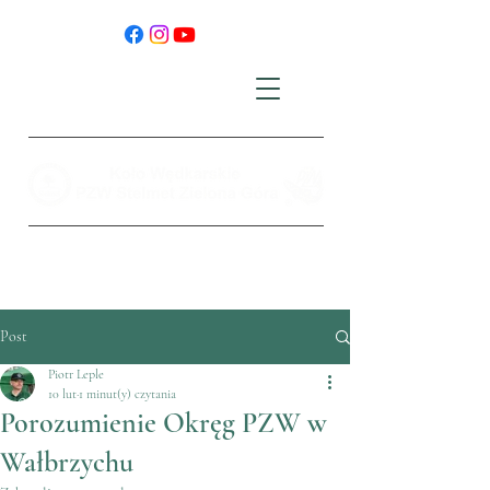
Post
Piotr Leple
10 lut
1 minut(y) czytania
Porozumienie Okręg PZW w
Wałbrzychu