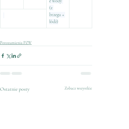
e wody 
(z 
brzegu + 
łódź)
Porozumienia PZW
Ostatnie posty
Zobacz wszystkie