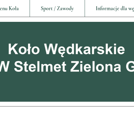
enu Koła
Sport / Zawody
Informacje dla w