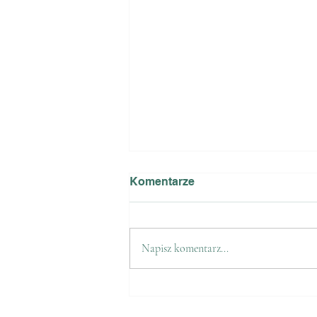
Komentarze
Napisz komentarz...
Relacja z zawodów
Glinianka Szprotawa