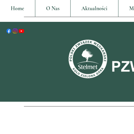
Home
O Nas
Aktualności
M