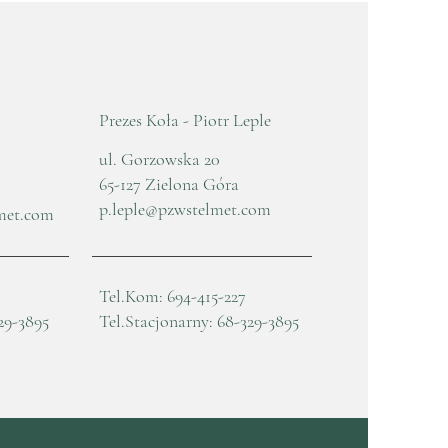
sza 25.04.2026
Prezes Koła - Piotr Leple
ul. Gorzowska 20
65-127 Zielona Góra
p.leple@pzwstelmet.com
met.com
Tel.Kom: 694-415-227
29-3895
Tel.Stacjonarny: 68-329-3895