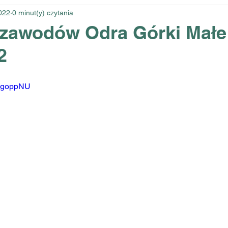
022
0 minut(y) czytania
z zawodów Odra Górki Małe
2
uUgoppNU