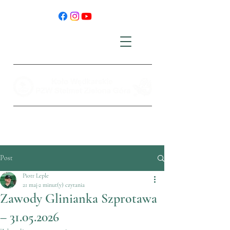
Post
Piotr Leple
21 maj
2 minut(y) czytania
Zawody Glinianka Szprotawa
– 31.05.2026