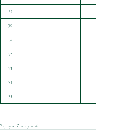
29
30
31
32
33
34
35
Zapisy na Zawody 2026