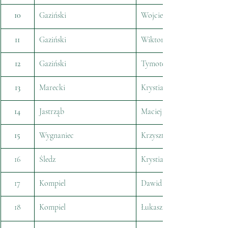
10
Gaziński
Wojciech
11
Gaziński
Wiktor
12
Gaziński
Tymoteusz
13
Marecki
Krystian
14
Jastrząb
Maciej
15
Wygnaniec
Krzysztof
16
Śledz
Krystian
17
Kompiel
Dawid
18
Kompiel
Łukasz