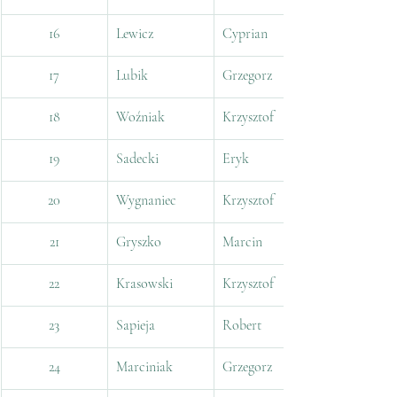
16
Lewicz
Cyprian
17
Lubik
Grzegorz
18
Woźniak
Krzysztof
19
Sadecki
Eryk
20
Wygnaniec
Krzysztof
21
Gryszko
Marcin
22
Krasowski
Krzysztof
23
Sapieja
Robert
24
Marciniak
Grzegorz