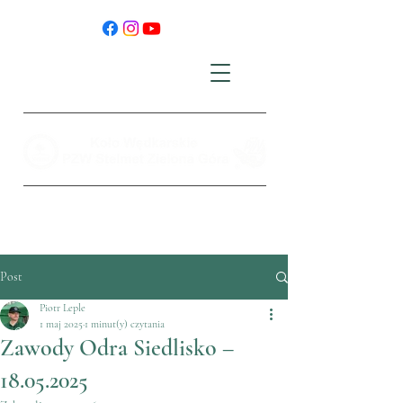
Post
Piotr Leple
1 maj 2025
1 minut(y) czytania
Zawody Odra Siedlisko –
18.05.2025