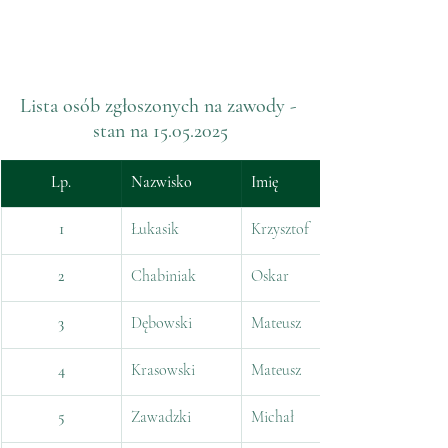
Lista osób zgłoszonych na zawody - 
stan na 15.05.2025
Lp.
Nazwisko
Imię
1
Łukasik
Krzysztof
2
Chabiniak
Oskar
3
Dębowski
Mateusz
4
Krasowski
Mateusz
5
Zawadzki
Michał