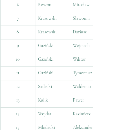
6
Kowzan
Mirosław
7
Krasowski
Sławomir
8
Krasowski
Dariusz
9
Gaziński
Wojciech
10
Gaziński
Wiktor
11
Gaziński
Tymoteusz
12
Sadecki
Waldemar
13
Kulik
Paweł
14
Wojdat
Kazimierz
15
Młodecki
Aleksander