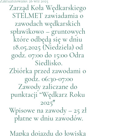
Zaktualizowano:
26 wrz 2025
Zarząd Koła Wędkarskiego 
STELMET zawiadamia o 
zawodach wędkarskich 
spławikowo – gruntowych 
które odbędą się w dniu 
18.05.2025 (Niedziela) od 
godz. 07:00 do 15:00 Odra 
Siedlisko.
Zbiórka przed zawodami o 
godz. 06:30-07:00
Zawody zaliczane do 
punktacji “Wędkarz Roku 
2025″ 
Wpisowe na zawody – 25 zł 
płatne w dniu zawodów.
Mapka dojazdu do łowiska 