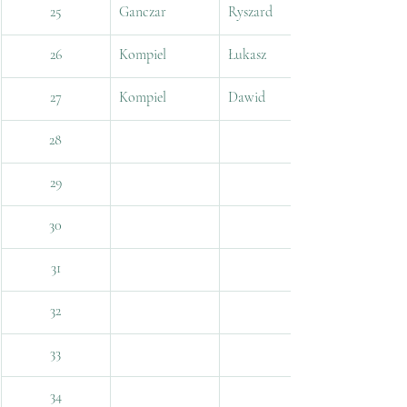
25
Ganczar
Ryszard
26
Kompiel
Łukasz
27
Kompiel
Dawid
28
29
30
31
32
33
34