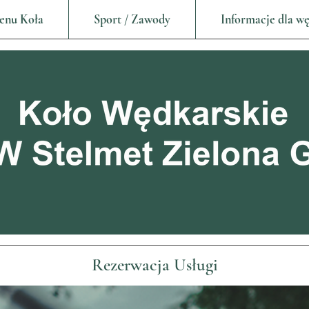
enu Koła
Sport / Zawody
Informacje dla w
Rezerwacja Usługi