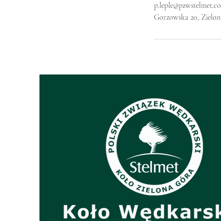
p.leple@pzwstelmet.c
Gorzowska 20, Zielon