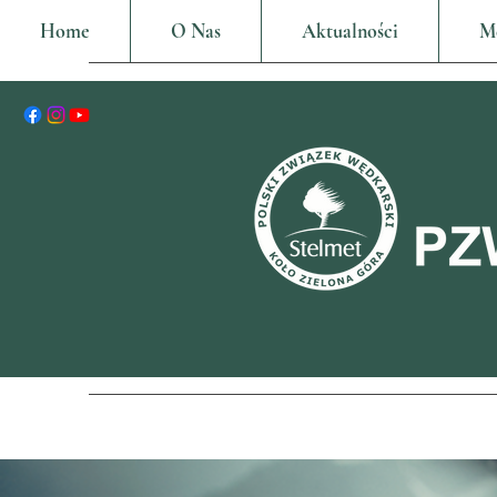
Home
O Nas
Aktualności
M