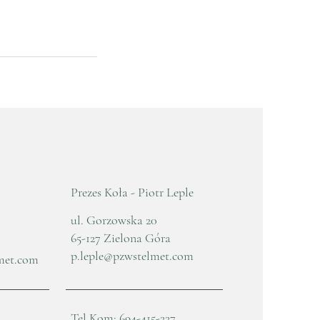
Prezes Koła - Piotr Leple
ul. Gorzowska 20
65-127 Zielona Góra
p.leple@pzwstelmet.com
met.com
Tel.Kom: 694-415-227