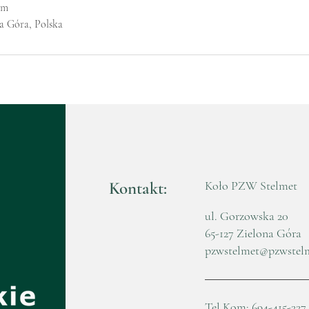
om
a Góra, Polska
Kontakt:
Koło PZW Stelmet
ul. Gorzowska 20
65-127 Zielona Góra
pzwstelmet@pzwstel
Tel.Kom: 694-415-227