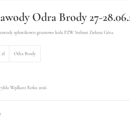
awody Odra Brody 27-28.06.
zawody spławikowo-gruntowe koła PZW Stelmet Zielona Góra.
ch
 zł
Odra Brody
ich
 cyklu Wędkarz Roku 2026
e