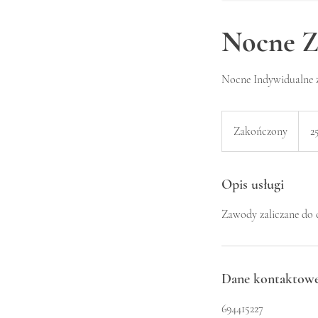
Nocne Z
Nocne Indywidualne 
25
złoty
Zakończony
Z
25
polsk
a
k
o
Opis usługi
ń
Zawody zaliczane do
c
z
o
n
Dane kontaktow
y
694415227