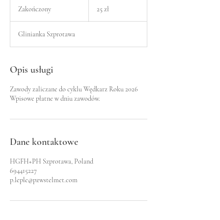
złotych
Zakończony
Z
25 zł
polskich
a
k
Glinianka Szprotawa
o
ń
c
z
Opis usługi
o
n
Zawody zaliczane do cyklu Wędkarz Roku 2026
y
Wpisowe płatne w dniu zawodów.
Dane kontaktowe
HGFH+PH Szprotawa, Poland
694415227
p.leple@pzwstelmet.com