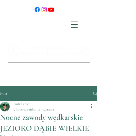
Post
Piotr Leple
5 lip 2017
1 minut(y) czytania
Nocne zawody wędkarskie
JEZIORO DĄBIE WIELKIE