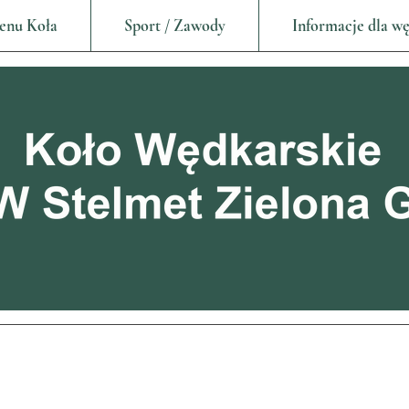
enu Koła
Sport / Zawody
Informacje dla w