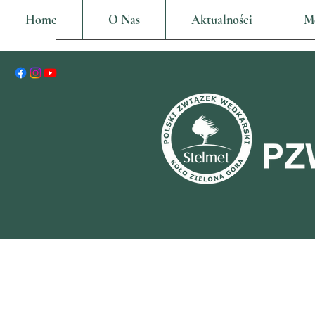
Home
O Nas
Aktualności
M