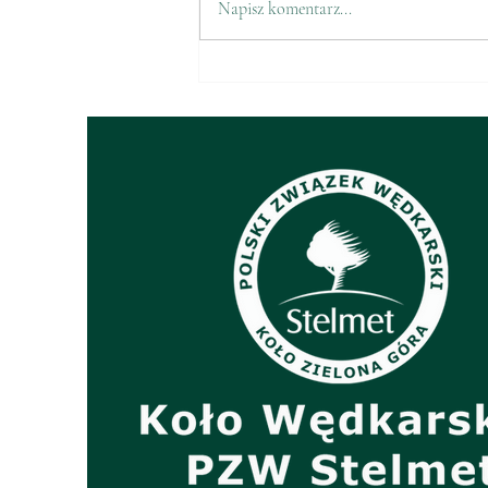
Napisz komentarz...
Sprzedaż znaczków PZW na
2026 r.