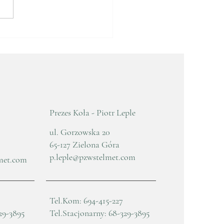
e Zebranie
awozdawczo - Wyborcze
5
Prezes Koła - Piotr Leple
ul. Gorzowska 20
65-127 Zielona Góra
p.leple@pzwstelmet.com
met.com
Tel.Kom: 694-415-227
29-3895
Tel.Stacjonarny: 68-329-3895