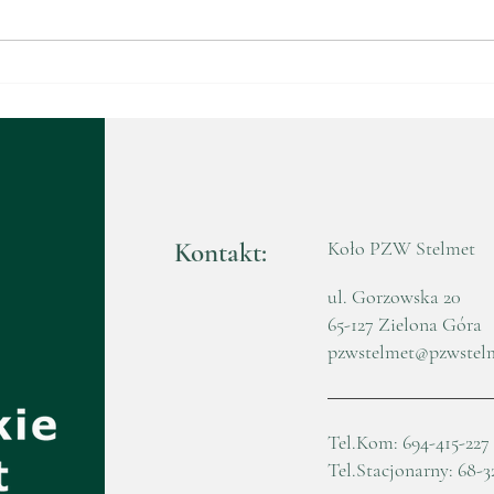
Walne Zebranie
Waln
Sprawozdawczo-Wyborcze
Spr
2025
202
Kontakt:
Koło PZW Stelmet
ul. Gorzowska 20
65-127 Zielona Góra
pzwstelmet@pzwstel
Tel.Kom: 694-415-227
Tel.Stacjonarny: 68-3