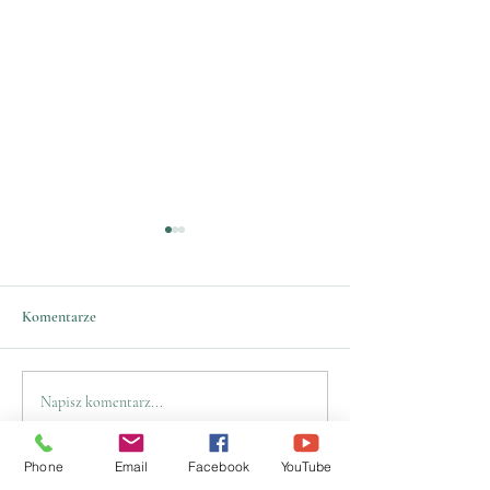
Komentarze
Walne Zebranie
Walne Zebranie
Napisz komentarz...
Sprawozdawczo-Wyborcze
Sprawozdawczo - 
2025
2025
Phone
Email
Facebook
YouTube