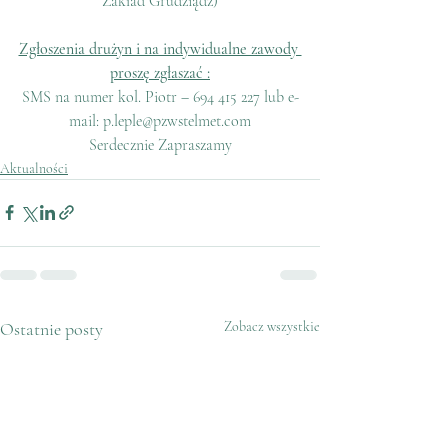
Zakład Grudziądz)
Zgłoszenia drużyn i na indywidualne zawody 
proszę zgłaszać :
SMS na numer kol. Piotr – 694 415 227 lub e-
mail: p.leple@pzwstelmet.com
Serdecznie Zapraszamy
Aktualności
Ostatnie posty
Zobacz wszystkie